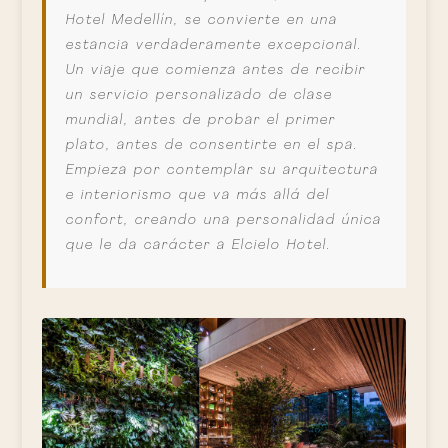
Hotel Medellín, se convierte en una
estancia verdaderamente excepcional.
Un viaje que comienza antes de recibir
un servicio personalizado de clase
mundial, antes de probar el primer
plato, antes de consentirte en el spa.
Empieza por contemplar su arquitectura
e interiorismo que va más allá del
confort, creando una personalidad única
que le da carácter a Elcielo Hotel.