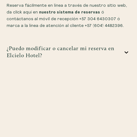
Reserva fácilmente en línea a través de nuestro sitio web,
da click aquí en
nuestro sistema de reservas
ó
contáctanos al móvil de recepción +57 304 6430307 ó
marca a la línea de atención al cliente +57 (604) 4482396.
¿Puedo modificar o cancelar mi reserva en
Elcielo Hotel?
Sí, puedes solicitar cambios o cancelaciones de reservas
directamente con Elcielo Hotel si tu reserva es directa.
Consulta nuestra política de plazos y condiciones de
cancelación. Menor a 5 días antes de tu fecha de reserva
puede tener costo. Contáctanos para gestionar tu
solicitud. Sí tu reserva fue realizada a través de una OTA u
otros canales de ventas, las modificaciones deben ser
realizadas directamente por medio de la OTA.